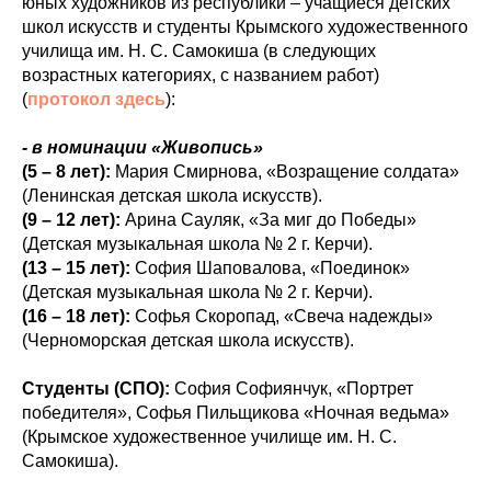
юных художников из республики – учащиеся детских
школ искусств и студенты Крымского художественного
училища им. Н. С. Самокиша (в следующих
возрастных категориях, с названием работ)
(
протокол здесь
):
- в номинации «Живопись»
(5 – 8 лет):
Мария Смирнова, «Возращение солдата»
(Ленинская детская школа искусств).
(9 – 12 лет):
Арина Сауляк, «За миг до Победы»
(Детская музыкальная школа № 2 г. Керчи).
(13 – 15 лет):
София Шаповалова, «Поединок»
(Детская музыкальная школа № 2 г. Керчи).
(16 – 18 лет):
Софья Скоропад, «Свеча надежды»
(Черноморская детская школа искусств).
Студенты (СПО):
София Софиянчук, «Портрет
победителя», Софья Пильщикова «Ночная ведьма»
(Крымское художественное училище им. Н. С.
Самокиша).